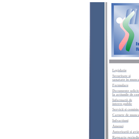
Legislatie
Securitate si
sanatate in munc
Formulare
Documente
solici
la
actiunile
de con
Informatii
de
interes
public
Servicii
si
comisio
Carnete
de munc
Infractiuni
Amenzi
Autorizatii
si
aviz
Rapoarte
periodi