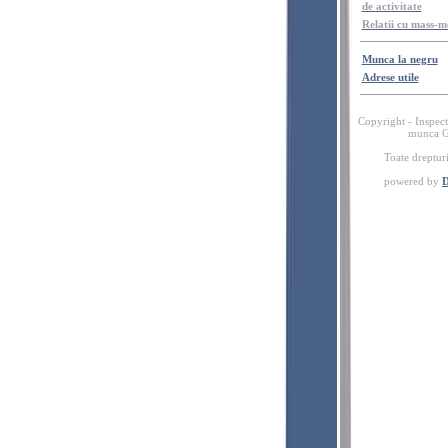
de
activitate
Relatii
cu mass-m
Munca la
negru
Adrese
utile
Copyright - Inspecto
munca G
Toate
drepturi
powered by
D