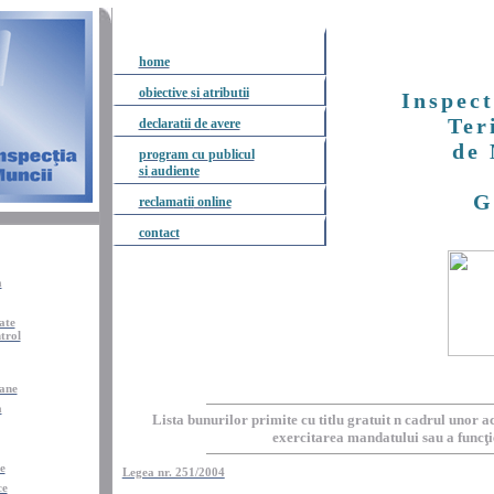
home
obiective
si
atributii
Inspect
Ter
declaratii
de
avere
de
program cu
publicul
si
audiente
G
reclamatii
online
contact
a
tate
trol
ane
a
Lista bunurilor primite cu titlu gratuit n cadrul unor ac
exercitarea mandatului sau a funcţi
e
-
Legea nr. 251/2004
ce