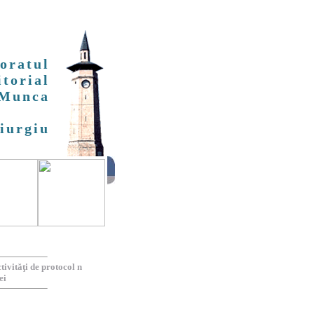
oratul
itorial
 Munca
iurgiu
tivităţi de protocol n
ei