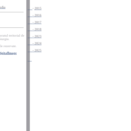
-
edia
-
-
2015
-
-
2016
-
-
2017
-
-
2018
ratul teritorial de
-
-
2023
iurgiu.
-
-
2024
le
rezervate
.
-
-
2025
igitalImage
-