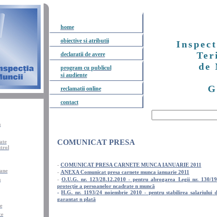
home
obiective
si
atributii
Inspect
Ter
declaratii
de
avere
de
program cu
publicul
si
audiente
G
reclamatii
online
contact
a
COMUNICAT PRESA
tate
trol
-
COMUNICAT PRESA CARNETE MUNCA IANUARIE 2011
ane
-
ANEXA Comunicat presa carnete munca ianuarie 2011
-
a
O.U.G. nr. 123/28.12.2010 - pentru abrogarea Legii nr. 130/19
protecţie a persoanelor ncadrate n muncă
-
H.G. nr. 1193/24
noiembrie
2010 -
pentru
stabilirea
salariului
garantat
n
plată
e
ce