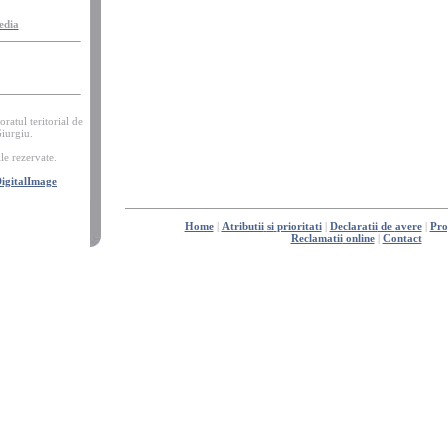
edia
oratul teritorial de
iurgiu.
le
rezervate
.
igitalImage
Home
|
Atributii
si
prioritati
|
Declaratii
de
avere
|
Pr
Reclamatii
online
|
Contact