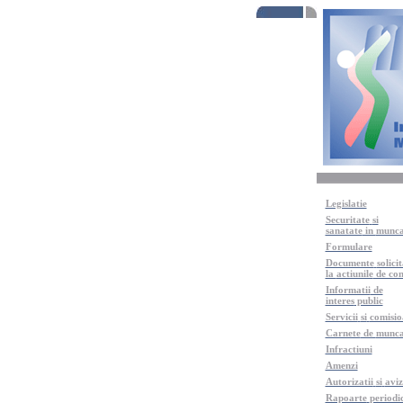
Legislatie
Securitate
si
sanatate
in
munc
Formulare
Documente
solici
la
actiunile
de con
Informatii
de
interes
public
Servicii
si
comisio
Carnete
de
munc
Infractiuni
Amenzi
Autorizatii
si
aviz
Rapoarte
periodi