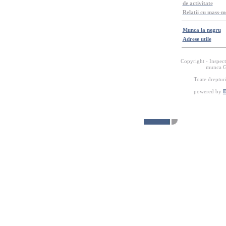
de
activitate
Relatii
cu mass-m
Munca
la
negru
Adrese
utile
Copyright -
Inspect
munca
G
Toate
drepturi
powered by
D