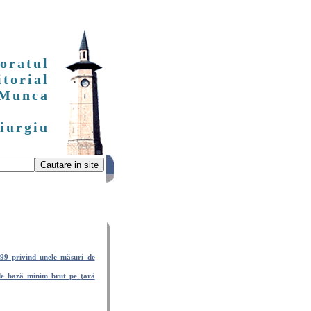
oratul
itorial
 Munca
iurgiu
99 privind unele măsuri de
de
bază
minim
brut
pe
ţară