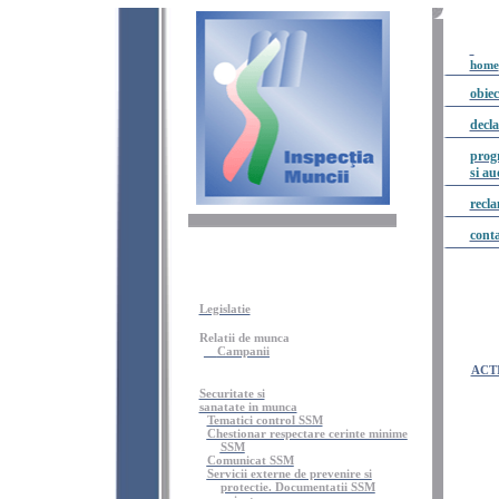
home
obiec
decla
prog
si au
recla
conta
Legislatie
Relatii de
munca
Campanii
ACT
Securitate si
sanatate in munca
Tematici control SSM
Chestionar respectare cerinte minime
SSM
Comunicat SSM
Servicii externe de prevenire si
protectie. Documentatii SSM