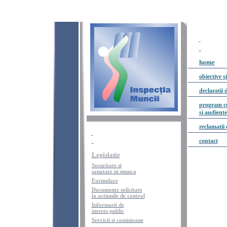
home
obiective
si
declaratii
program cu
si audiente
reclamatii
contact
Legislatie
Securitate si
sanatate in munca
Formulare
Documente solicitate
la actiunile de control
Informatii
de
interes
public
Servicii
si
comisioane