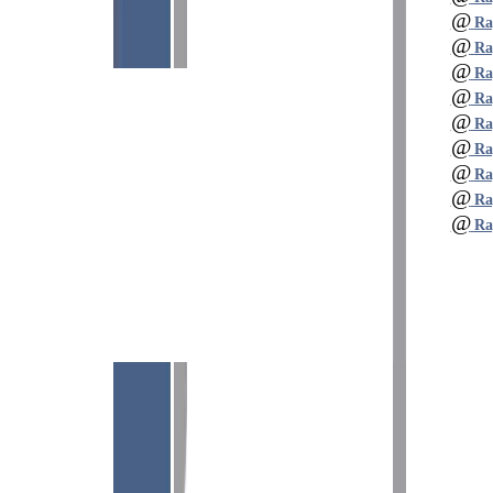
@
Ra
@
Ra
@
Ra
@
Ra
@
Ra
@
Ra
@
Ra
@
Ra
@
Ra