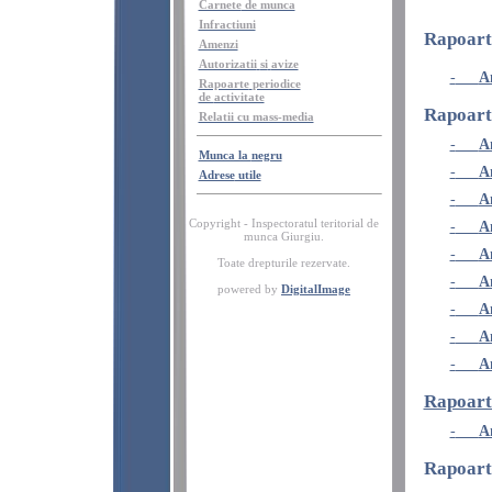
Carnete
de munca
Infractiuni
Rapoart
Amenzi
Autorizatii
si
avize
-
A
Rapoarte
periodice
de
activitate
Rapoart
Relatii cu mass-media
-
A
Munca la
negru
-
A
Adrese
utile
-
A
Copyright - Inspectoratul teritorial de
-
A
munca Giurgiu.
-
A
Toate
drepturile
rezervate
.
-
A
powered by
DigitalImage
-
A
-
A
-
A
Rapoart
-
A
Rapoarte