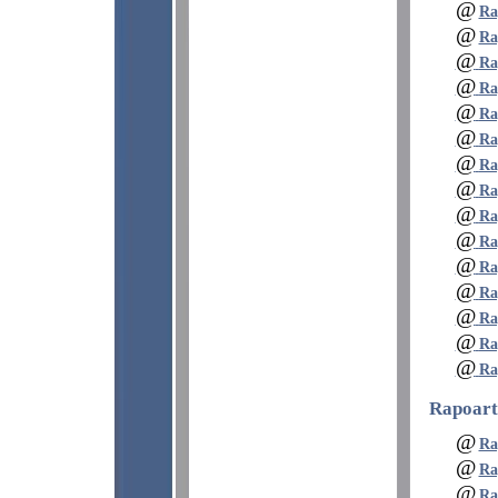
@
Ra
@
Ra
@
Ra
@
Ra
@
Ra
@
Ra
@
Ra
@
Ra
@
Ra
@
Ra
@
Ra
@
Ra
@
Ra
@
Ra
@
Ra
Rapoarte
@
Ra
@
Ra
@
Ra